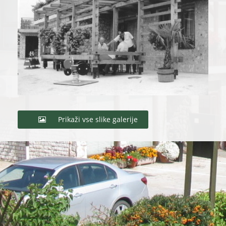
Prikaži vse slike galerije